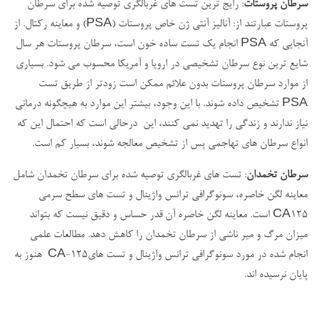
سرطان پروستات
: رایج ترین تست های غربالگری توصیه شده برای سرطان
پروستات عبارتند از: آنالیز آنتی ژن خاص پروستات (PSA) و معاینه رکتال. از
آنجایی که PSA انجام یک تست ساده خون است، سرطان پروستات هر سال
شایع ترین نوع سرطان تشخیصی در اروپا و آمریکا محسوب می شود. بسیاری
از موارد سرطان پروستات بدون علائم ممکن است زودتر از طریق تست
PSA تشخیص داده شوند. با این وجود، بیشتر این موارد به هیچگونه درمانی
نیاز ندارند و زندگی را تهدید نمی کنند، این درحالی است که احتمال این که
انواع سرطان های تهاجمی پس از تشخیص معالجه شوند، بسیار کم است.
سرطان تخمدان
: تست های غربالگری توصیه شده برای سرطان تخمدان شامل
معاینه لگن خاصره، سونوگرافی ترانس واژینال و تست های سطح سرمی
CA125 است. معاینه لگن خاصره آن قدر حساس و دقیق نیست که بتواند
میزان مرگ و میر ناشی از سرطان تخمدان را کاهش دهد. مطالعات علمی
انجام شده در مورد سونوگرافی ترانس واژینال و تست هایCA-125 هنوز به
پایان نرسیده اند.