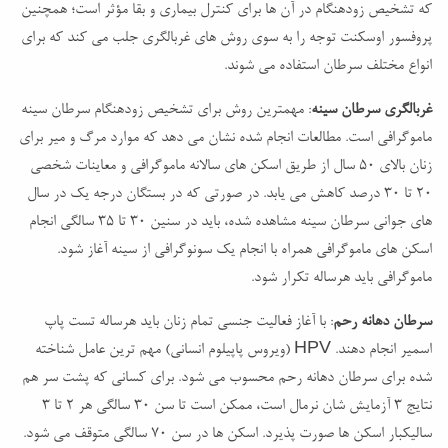
که تشخیص زودهنگام در آن ها برای کنترل بیماری و بقا مؤثر است؛ همچنین
پروفسور اوسکنت توجه را به سوی روش های غربالگری جلب می کند که برای
انواع مختلف سرطان استفاده می شوند.
غربالگری سرطان سینه
: مهمترین روش برای تشخیص زودهنگام سرطان سینه
ماموگرافی است. مطالعات انجام شده نشان می دهد که موارد مرگ و میر برای
زنان بالای 50 سال از طریق اسکن های سالانه ماموگرافی و معاینات شخصی
20 تا 30 درصد کاهش می یابد. در صورتی که در بستگان درجه یک در سال
های جوانی سرطان سینه مشاهده شده، باید در سنین 30 تا 35 سالگی انجام
اسکن های ماموگرافی همراه با انجام یک سونوگرافی از سینه آغاز شود.
ماموگرافی باید هرساله تکرار شود.
سرطان دهانه رحم
: با آغاز فعالیت جنسی تمام زنان باید هرساله تست پاپ
اسمیر انجام دهند. HPV (ویروس پاپیلوم انسانی) مهم ترین عامل شناخته
شده برای سرطان دهانه رحم محسوب می شود. برای کسانی که پشت سر هم
نتایج 3 آزمایش شان نرمال است، ممکن است تا سن 30 سالگی هر 2 تا 3
سالیکبار اسکن ها صورت پذیرد. اسکن ها در سن 70 سالگی متوقف می شود.