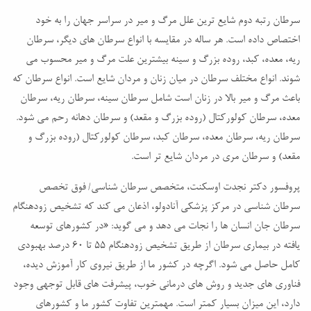
سرطان رتبه دوم شایع ترین علل مرگ و میر در سراسر جهان را به خود
اختصاص داده است. هر ساله در مقایسه با انواع سرطان های دیگر، سرطان
ریه، معده، کبد، روده بزرگ و سینه بیشترین علت مرگ و میر محسوب می
شوند. انواع مختلف سرطان در میان زنان و مردان شایع است. انواع سرطان که
باعث مرگ و میر بالا در زنان است شامل سرطان سینه، سرطان ریه، سرطان
معده، سرطان کولورکتال (روده بزرگ و مقعد) و سرطان دهانه رحم می شود.
سرطان ریه، سرطان معده، سرطان کبد، سرطان کولورکتال (روده بزرگ و
مقعد) و سرطان مری در مردان شایع تر است.
پروفسور دکتر نجدت اوسکنت، متخصص سرطان شناسی/ فوق تخصص
سرطان شناسی در مرکز پزشکی آنادولو، اذعان می کند که تشخیص زودهنگام
سرطان جان انسان ها را نجات می دهد و می گوید: «در کشورهای توسعه
یافته در بیماری سرطان از طریق تشخیص زودهنگام 55 تا 60 درصد بهبودی
کامل حاصل می شود. اگرچه در کشور ما از طریق نیروی کار آموزش دیده،
فناوری های جدید و روش های درمانی خوب، پیشرفت های قابل توجهی وجود
دارد، این میزان بسیار کمتر است. مهمترین تفاوت کشور ما و کشورهای