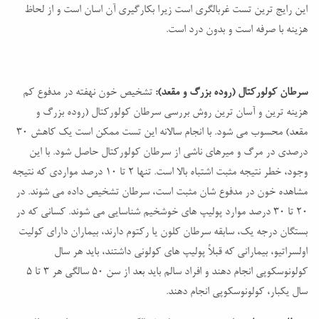
این رایج ترین تست غربالگری است زیرا بکارگیری آن اسان است و از لحاظ
هزینه با صرفه است و بدون درد است.
سرطان کولورکتال (روده بزرگ و مقعد):
تشخیص خون نهفته در مدفوع کم
هزینه ترین و آسان ترین روش بررسی سرطان کولورکتال (روده بزرگ و
مقعد) محسوب می شود. با انجام سالانه این تست ممکن است یک کاهش 30
درصدی در مرگ و میرهای ناشی از سرطان کولورکتال حاصل شود. با این
وجود، خطر نتیجه مثبت اشتباه بالا است. تنها 2 تا 10 درصد مواردی که نتیجه
مشاهده خون در مدفوع شان مثبت است، سرطان تشخیص داده می شوند. در
20 تا 30 درصد موارد پولیپ های خوشخیم شناسایی می شوند. کسانی که در
بستگان درجه یک، سابقه سرطان کلون یا رکتوم دارند، بیماران دارای کولیت
اولسراتیو، بیمارانی که قبلاً پولیپ های کولونی داشتند، باید هر سال
کولونوسکوپی انجام دهند و افراد سالم باید بعد از سن 50 سالگی هر 3 تا 5
سال یکبار، کولونوسکوپی انجام دهند.