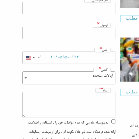
نام خانوادگی
ه مطلب
(*)
ایمیل
(*)
تلفن
+1
(*)
کشور
ایالات متحده
(*)
پیام
ه مطلب
بدینوسیله مادامی که عدم موافقت خود را با استفاده از اطلاعات
، اما
ارائه شده درهنگام ثبت نام اعلام نکرده ام ٫ برای آزمایشات ٫معاینات
که به عنوان «شیمی