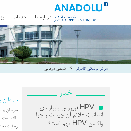
درباره ما
خدمات
پز
مرکز پزشکی آنادولو
>
شیمی درمانی
اخبار
سرطان ب
HPV (ویروس پاپیلومای
سرطان بیضه
انسانی)، علائم آن چیست و چرا
یافته است.
واکسن HPV مهم است؟
رضایت بخش 