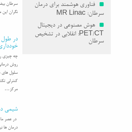
فناوری هوشمند برای درمان
سرطان بیضه 
نگران این 
سرطان: MR Linac
هوش مصنوعی در دیجیتال
PET/CT: انقلابی در تشخیص
در طول 
سرطان
خودداری
چه چیزی را
روش درمانی
سلول های س
کنترلی تکث
مرکز…
شیمی در
در عصر ما،