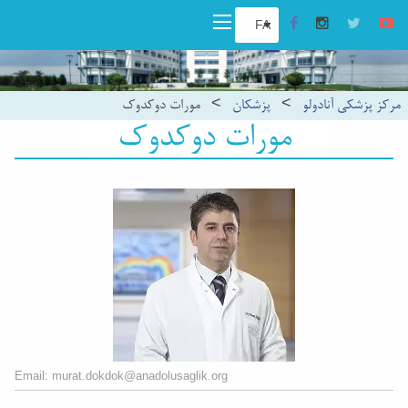
مرکز پزشکی آنادولو
>
پزشکان
>
مورات دوکدوک
مورات دوکدوک
Email: murat.dokdok@anadolusaglik.org