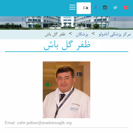
مرکز پزشکی آنادولو
>
پزشکان
>
ظفر گل باش
ظفر گل باش
Email: zafer.gulbas@anadolusaglik.org