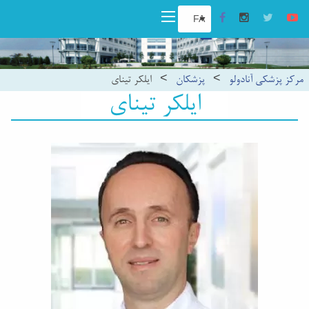
مرکز پزشکی آنادولو
>
پزشکان
>
ایلکر تینای
ایلکر تینای