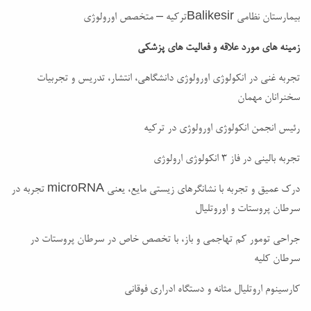
بیمارستان نظامی Balikesirترکیه – متخصص اورولوژی
زمینه های مورد علاقه و فعالیت های پزشکی
تجربه غنی در انکولوژی اورولوژی دانشگاهی، انتشار، تدریس و تجربیات
سخنرانان مهمان
رئیس انجمن انکولوژی اورولوژی در ترکیه
تجربه بالینی در فاز 3 انکولوژی ارولوژی
درک عمیق و تجربه با نشانگرهای زیستی مایع، یعنی microRNA تجربه در
سرطان پروستات و اوروتلیال
جراحی تومور کم تهاجمی و باز، با تخصص خاص در سرطان پروستات در
سرطان کلیه
کارسینوم اروتلیال مثانه و دستگاه ادراری فوقانی