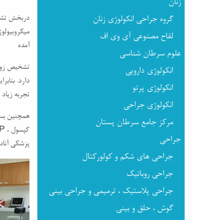
زنان
دربخش تشخ
گروه جراحی انکولوژی زنان
میکروبیولو
لقاح مصنوعی آی وی اف
آمده
علوم سرطان شناسی
تشخیص زوده
انکولوژی دارویی
دارد. بنابر
انکولوژی پرتو
تجربه زیاد
انکولوژی جراحی
همچنین بسی
مرکز جامع سرطان پستان
جراحی
پزشکی آنادو
جراحی های شکم و کولورکتال
جراحی روباتیک
جراحی پلاستیک ، ترمیمی و جراحی بینی
گوش ، حلق و بینی