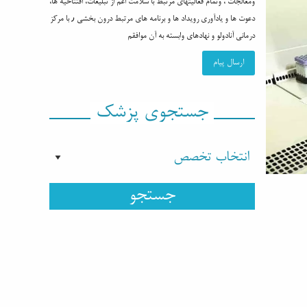
ومعالجات ، وتمام فعالیتهای مرتبط با سلامت اعم از تبلیغات، افتتاحیه ها،
دعوت ها و یادآوری رویداد ها و برنامه های مرتبط درون بخشی ٫ با مرکز
درمانی آنادولو و نهادهای وابسته به آن موافقم
جستجوی پزشک