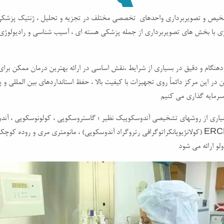
یص و تصویربرداری واحدهای تخصصی مختلف در تجزیه و تحلیل ، ژنتیک پزشکی
ژی با بخش های تصویربرداری از جمله پزشکی هسته ای ، آسیب شناسی و رادیولوژ
نگام و دقیق در بسیاری از شرایط ،نقش اساسی در ارائه بهترین درمان ممکن برای 
این در این مرکز دائماً روی تجهیزات با کیفیت بالا ، حفظ استانداردهای بین المللی و 
 سرمایه گذاری می کنیم
اری از روشهای تشخیصی آندوسکوپیک نظیر ؛ گاستروسکوپی ، کولونوسکوپی ، آند
کپسول ، ERCP (کولانژیوپانکراتوگرافی رتروگراد آندوسکوپی) ، مانومتری مری و روده کو
لو ارائه می شود