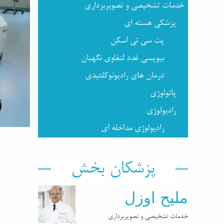
خدمات تشخیصی و تصویربرداری
پزشکی هسته ای
پت سی تی اسکن
بیوپسی غدد لنفاوی نگهبان
درمان های رادیونوکلئیدی
پاتولوژی
رادیولوژی
رادیولوژی مداخله ای
پزشکان بخش
ملیح اوزل
خدمات تشخیصی و تصویربرداری