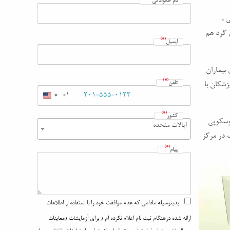
نام خانوادگی
 ،
ی گرد هم
(*)
ایمیل
بیماران
(*)
تلفن
پزشکان با
+1
(*)
کشور
وسکوپی
ایالات متحده
چک در مرکز
(*)
پیام
بدینوسیله مادامی که عدم موافقت خود را با استفاده از اطلاعات
ارائه شده درهنگام ثبت نام اعلام نکرده ام ٫ برای آزمایشات ٫معاینات