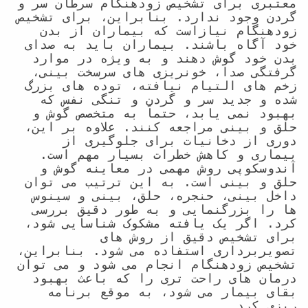
معتبری برای تشخیص زودهنگام سرطان سر و 
گردن وجود ندارد. بنابراین، برای تشخیص 
زودهنگام نیازاست که بیماران از بدن 
خود آگاه باشند. بیماران باید به صدای 
بدن خود گوش دهند و به ویژه در موارد 
گرفتگی صدا، خونریزی های سرسخت بینی، 
زخم های التیام نیافته، توده های بزرگ 
شده و جدید سر و گردن و تنگی نفس که 
بهبود نمی یابد، حتماً به متخصص گوش و 
حلق و بینی مراجعه کنند. علاوه بر این، 
دوری از دخانیات برای جلوگیری از 
بیماری و کاهش خطرات بسیار مهم است.
آندوسکوپی روش مهمی در معاینه گوش و 
حلق و بینی است. به این ترتیب می توان 
داخل بینی، حنجره، حلق، بینی و سینوس 
ها را بزرگنمایی و به طور دقیق بررسی 
کرد. اگر یک یافته مشکوک شناسایی شود، 
برای تشخیص دقیق از روش های 
تصویربرداری استفاده می شود. بنابراین، 
تشخیص زودهنگام انجام می شود و می توان 
درمان های راحت تری را که باعث بهبود 
بقای بیمار می شود، به موقع برنامه 
ریزی کرد.
