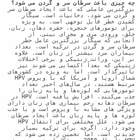
چه چیزی باعث سرطان سر و گردن می شود؟
بزرگترین عاملی که باعث ایجاد سرطان سر 
و گردن می شود، دخانیات است. سیگار 
کشیدن خطر قابل توجهی است، به ویژه 
برای تومورهای حنجره، حفره دهان، زبان، 
حلق، ورودی مری و مجرای بینی. از 
آنجایی که سیگار بزرگترین عامل خطر 
سرطان سر و گردن در ترکیه است، تعداد 
بیماران مرد بیشتر از زنان است. علاوه 
بر این، وراثت ژنتیکی و برخی اختلالات 
ژنتیکی که بعداً اکتسابی می شوند نیز 
تأثیرگذار است. اما به ویژه در کشورهای 
شمال اروپا و آمریکا که با ویروس HPV 
مرتبط هستند، در سال‌های اخیر تعداد 
تومورهایی که لوزه‌ها و پایه زبان را 
جذب می‌کنند، افزایش یافته است. HPV در 
سرطان دهانه رحم بیماری های زنان دارای 
ویژگی های مشابه با ویروس است و با جذب 
لوزه ها و پایه زبان باعث ایجاد سرطان 
می شود. علل مختلفی برای انتقال HPV 
وجود دارد. اگرچه برای ترکیه بسیار 
جدیدتر است، اما تخمین زده می شود که 