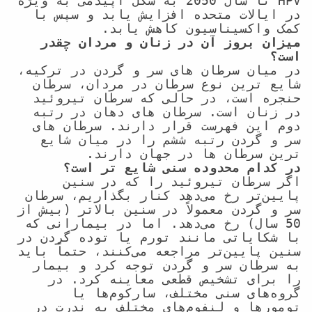
HPV تا سال 2050 به شکل اپیدمی به ویژه 
در ایالات متحده افزایش یابد و سپس با 
کمک واکسیناسیون کاهش یابد.

میزان بروز آن در زنان و مردان چقدر 
است؟
در میان سرطان های سر و گردن در ترکیه، 
شایع ترین نوع سرطان در مردان، سرطان 
حنجره است، در حالی که سرطان تیروئید 
در زنان است. سرطان های دهان در رتبه 
دوم این فهرست قرار دارند. سرطان های 
سر و گردن رتبه ششم را در میان شایع 
ترین سرطان ها در جهان دارند.

در کدام محدوده سنی شایع تر است؟
اگر سرطان تیروئید را که در سنین 
پایین‌تر رخ می‌دهد کنار بگذاریم، سرطان 
سر و گردن معمولاً در سنین بالاتر (بیش از 
50 سال) رخ می‌دهد. اما در بیمارانی که 
با شکایاتی مانند تورم یا توده گردن در 
سنین پایین‌تر مراجعه می‌کنند، حتماً باید 
به سرطان سر و گردن توجه کرد و بیمار 
را برای تشخیص قطعی معاینه کرد. در 
گروه‌های سنی مختلف، سارکوم‌ها یا 
تومورها و لنفوم‌های مختلف به ندرت در 