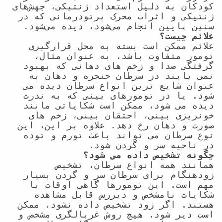
کودکان به دلیل استعداد ژنتیکی، جهش‌های 
ژنتیکی و اثرات محرک پرتودرمانی که در 
سنین پایین انجام می‌شود، دیده می‌شود.

علائم چیست؟
علائم ممکن است بسته به محل قرارگیری 
تومور متفاوت باشد. به عنوان مثال، 
گرفتگی صدا و زخم های دهانی که بهبود 
نمی یابند در سرطان حنجره و دهان به 
عنوان شایع ترین انواع سرطان دیده می 
شود. یا در تومورهای بینی که به ندرت 
دیده می شود، ممکن است شکایاتی مانند 
خونریزی بینی، احتقان بینی، زخم های 
صورت و دهان رخ دهد. علاوه بر این، این 
نوع سرطان می تواند باعث تورم و توده 
در ناحیه سر و گردن شود.

چگونه تشخیص داده می شود؟
همانند همه انواع سرطان، تشخیص 
زودهنگام برای سرطان سر و گردن بسیار 
مهم است. این تومورها گاهی اوقات با 
شکایات نامشخص و دیررس قابل مشاهده 
هستند. اگر زود تشخیص داده نشود، ممکن 
است دیر شود. هیچ روش غربالگری مشخص و 