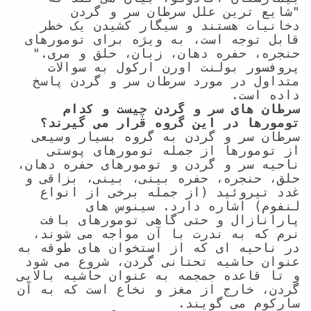
"شایع ترین علل سرطان سر و گردن 
دخانیات هستند و سیگار کشیدن یک خطر 
قابل توجه است، به ویژه برای تومورهای 
حنجره، حفره دهان، زبان، حلق و مری." 
پروفسور بولنت اورن ارکول به سوالات 
متداول در مورد سرطان سر و گردن پاسخ 
داده است.

سرطان های سر و گردن چیست و کدام 
تومورها در این گروه قرار می گیرند؟
سرطان سر و گردن به گروه بسیار وسیعی 
از تومورها از جمله تومورهای پوستی 
ناحیه سر و گردن و تومورهای حفره دهان، 
حلق، حنجره، حفره بینی، بینی، بزاقی و 
غدد تیروئید (از جمله برخی از انواع 
لنفوم) اشاره دارد. سینوس های 
پارانازال و حتی گاهی تومورهای بافت 
نرم که به ندرت با آن مواجه می شوند، 
در ناحیه ای که از استخوان های طوقه به 
عنوان حاشیه تحتانی گردن، شروع می شود 
و تا قاعده جمجمه به عنوان حاشیه بالایی 
گردن، خارج از مغز و نخاع است که به آن 
سارکوم می گویند.
